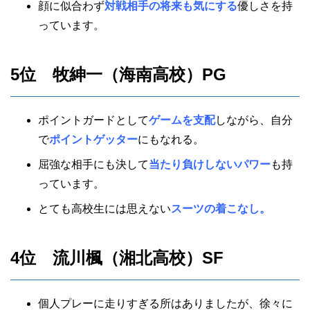
顔に似合わず
対戦相手の将来も気にする
優しさを持
っています。
5位 牧紳一（海南高校）PG
ポイントガードとして
ゲームを支配
しながら、自分
で
ポイントゲッター
にもなれる。
屈強な相手にも決して
当たり負けしないパワー
も持
っています。
とても高校生には思えない
スーツの着こなし。
4位 流川楓（湘北高校）SF
個人プレーに走りすぎる所はありましたが、徐々に