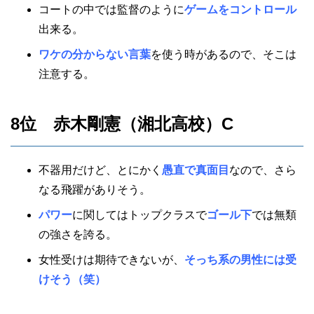
コートの中では監督のように
ゲームをコントロール
出来る。
ワケの分からない言葉
を使う時があるので、そこは
注意する。
8位 赤木剛憲（湘北高校）C
不器用だけど、とにかく
愚直で真面目
なので、さら
なる飛躍がありそう。
パワー
に関してはトップクラスで
ゴール下
では無類
の強さを誇る。
女性受けは期待できないが、
そっち系の男性には受
けそう（笑）