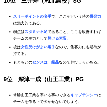
10位 三井寿（湘北高校）SG
スリーポイントの名手
で、ここぞという時の
爆発力
は魅力的である。
弱点は
スタミナ不足
であること、ここを改善すれば
チームの主力として
輝ける素質。
後は
女性受けがよい選手
なので、集客力にも期待が
持てる。
もともとの
センスは一級品
なので伸びしろがある。
9位 深津一成（山王工業）PG
常勝山王工業を率いる事のできる
キャプテンシー
は
チームを作る上で欠かせないでしょう。