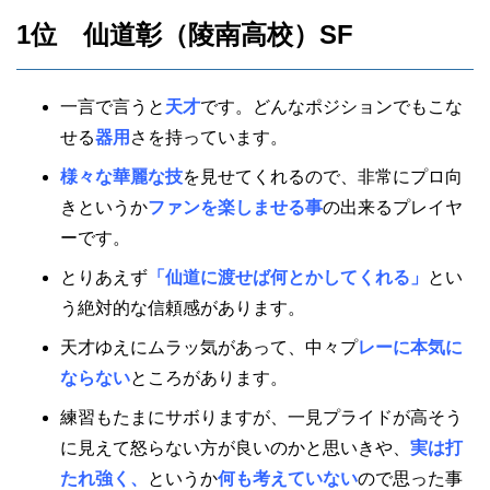
1位 仙道彰（陵南高校）SF
一言で言うと
天才
です。どんなポジションでもこな
せる
器用
さを持っています。
様々な華麗な技
を見せてくれるので、非常にプロ向
きというか
ファンを楽しませる事
の出来るプレイヤ
ーです。
とりあえず
「仙道に渡せば何とかしてくれる」
とい
う絶対的な信頼感があります。
天才ゆえにムラッ気があって、中々プ
レーに本気に
ならない
ところがあります。
練習もたまにサボりますが、一見プライドが高そう
に見えて怒らない方が良いのかと思いきや、
実は打
たれ強く、
というか
何も考えていない
ので思った事