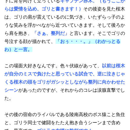
トに背を向けて立っている
キャプテン赤木、
（もうここか
らは愛情を込め、ゴリと書きます！）
その後姿を見た桜木
は、ゴリの肩が震えているのに気づき、いたずらっ子のよ
うな笑みを浮かべながら近づいていきます。そして後ろか
ら肩を抱き、
「さぁ、整列だ」
と言います。そこでゴリの
号泣する顔が描かれて、
「おぅ・・・。」（わかっとる
わ）と一言。
この場面大好きなんです。色々伏線があって、
以前は桜木
が自分のミスで負けたと思っている試合で、逆に泣きじゃ
くる桜木の頭をゴリがガシッとしながら整列に向かわせた
シーン
があったのですが、それからのコレは涙腺直撃でし
た。
その後の宿命のライバルである陵南高校のボス猿こと魚住
と、ゴリラ同士で健闘をたたえ抱き合うシーンまで含め