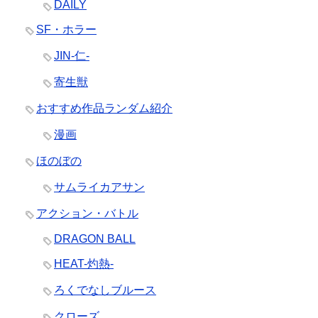
DAILY
SF・ホラー
JIN-仁-
寄生獣
おすすめ作品ランダム紹介
漫画
ほのぼの
サムライカアサン
アクション・バトル
DRAGON BALL
HEAT-灼熱-
ろくでなしブルース
クローズ