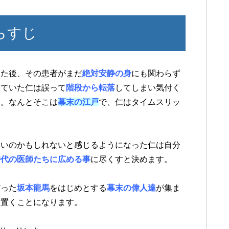
らすじ
えた後、その患者がまだ
絶対安静の身
にも関わらず
っていた仁は誤って
階段から転落
してしまい気付く
た。なんとそこは
幕末の江戸
で、仁はタイムスリッ
ないのかもしれないと感じるようになった仁は自分
時代の医師たちに広める事
に尽くすと決めます。
だった
坂本龍馬
をはじめとする
幕末の偉人達
が集ま
を置くことになります。