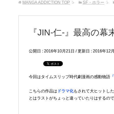
MANGA ADDICTION
TOP
SF・ホラー
『JIN-仁-』最高の
公開日 :
2016年10月21日
/ 更新日 :
2016年12
今回はタイムスリップ時代劇漫画の感動物語
「
こちらの作品は
ドラマ化
もされて大ヒットし
とはラストがちょっと違っていたりはするの