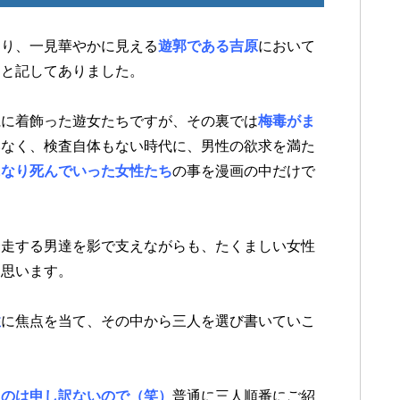
あり、一見華やかに見える
遊郭である吉原
において
たと記してありました。
麗に着飾った遊女たちですが、その裏では
梅毒がま
いなく、検査自体もない時代に、男性の欲求を満た
になり死んでいった女性たち
の事を漫画の中だけで
奔走する男達を影で支えながらも、たくましい女性
と思います。
性
に焦点を当て、その中から三人を選び書いていこ
るのは申し訳ないので（笑）
普通に三人順番にご紹