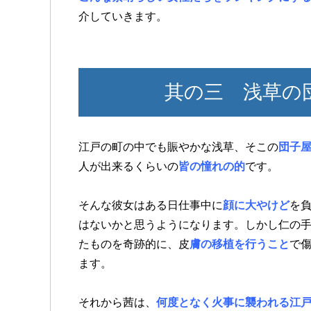
介していきます。
其の三 浅草の
江戸の町の中でも賑やかな浅草、そこの
団子
人が出来るくらいの
皆の憧れの的
です。
そんな彼女はある日仕事中に
顔に大やけど
を
はないかと思うようになります。しかし仁の
たものを奇跡的に、皮
膚の移植を行うこと
で
ます。
それから茜は、
何度となく火事に襲われる江