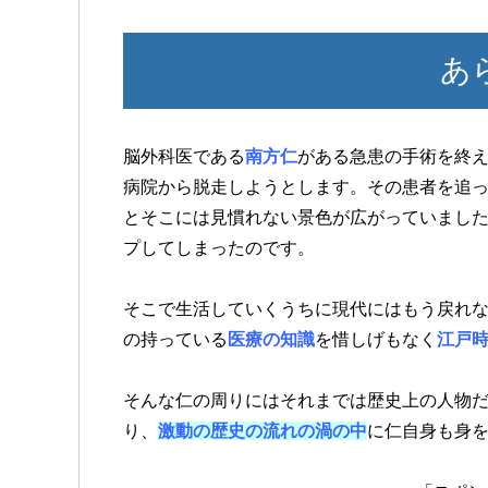
あ
脳外科医である
南方仁
がある急患の手術を終
病院から脱走しようとします。その患者を追
とそこには見慣れない景色が広がっていまし
プしてしまったのです。
そこで生活していくうちに現代にはもう戻れ
の持っている
医療の知識
を惜しげもなく
江戸
そんな仁の周りにはそれまでは歴史上の人物
り、
激動の歴史の流れの渦の中
に仁自身も身