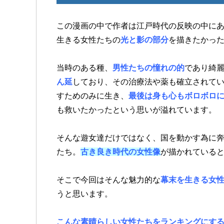
この漫画の中で作者は江戸時代の反映の中に
生きる女性たちの
光と影の部分
を描きたかっ
当時のある種、
男性たちの憧れの的
であり綺
ん延
しており、その治療法や薬も確立されて
すためのみに生き、
最後は身も心もボロボロ
も救いたかったという思いが溢れています。
そんな遊女達だけではなく、国を動かす為に
たち。
古き良き時代の女性像
が描かれている
そこで今回はそんな魅力的な
幕末を生きる女
うと思います。
こんな素晴らしい女性たちをランキングにす