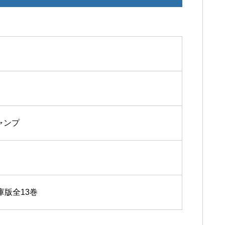
ャンプ
庫版全13巻